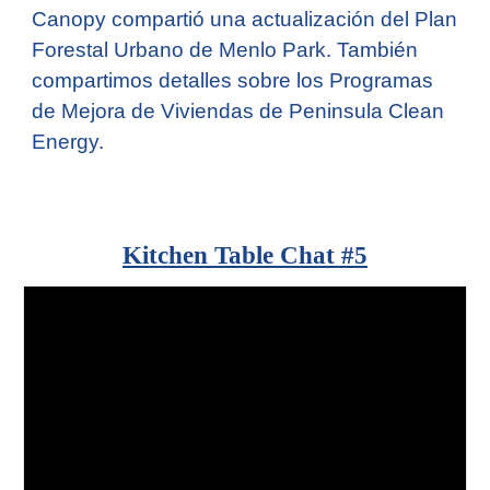
Canopy compartió una actualización del Plan
Forestal Urbano de Menlo Park. También
compartimos detalles sobre los Programas
de Mejora de Viviendas de Peninsula Clean
Energy.
Kitchen Table Chat #
5