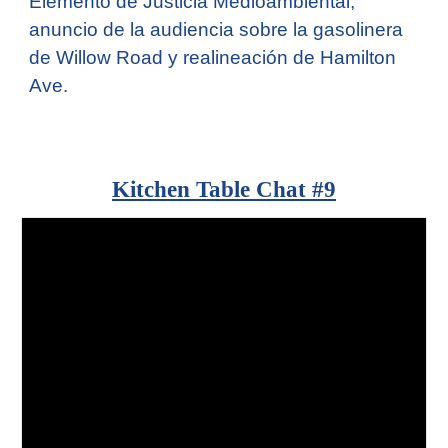
Elemento de Justicia Medioambiental,
anuncio de la audiencia sobre la gasolinera
de Willow Road y realineación de Hamilton
Ave.
Kitchen Table Chat #
9